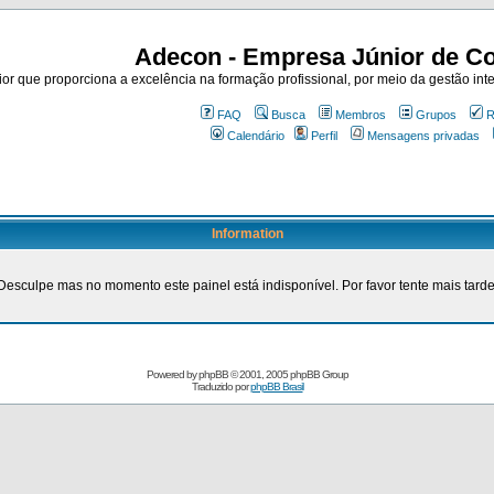
Adecon - Empresa Júnior de Co
r que proporciona a excelência na formação profissional, por meio da gestão inte
FAQ
Busca
Membros
Grupos
R
Calendário
Perfil
Mensagens privadas
Information
Desculpe mas no momento este painel está indisponível. Por favor tente mais tarde
Powered by
phpBB
© 2001, 2005 phpBB Group
Traduzido por
phpBB Brasil