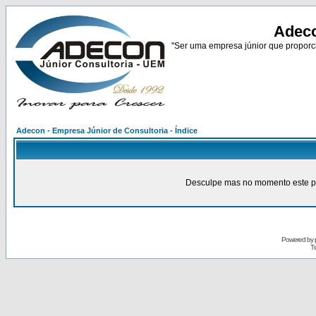
Adeco
"Ser uma empresa júnior que proporci
Adecon - Empresa Júnior de Consultoria - Índice
Desculpe mas no momento este pain
Powered by
Tr