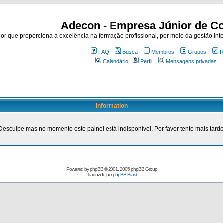
Adecon - Empresa Júnior de Co
r que proporciona a excelência na formação profissional, por meio da gestão inte
FAQ
Busca
Membros
Grupos
R
Calendário
Perfil
Mensagens privadas
Information
Desculpe mas no momento este painel está indisponível. Por favor tente mais tarde
Powered by
phpBB
© 2001, 2005 phpBB Group
Traduzido por
phpBB Brasil