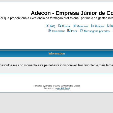
Adecon - Empresa Júnior de Co
r que proporciona a excelência na formação profissional, por meio da gestão inte
FAQ
Busca
Membros
Grupos
R
Calendário
Perfil
Mensagens privadas
Information
Desculpe mas no momento este painel está indisponível. Por favor tente mais tarde
Powered by
phpBB
© 2001, 2005 phpBB Group
Traduzido por
phpBB Brasil