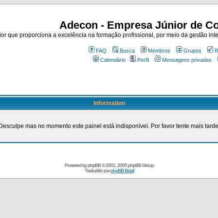
Adecon - Empresa Júnior de Co
r que proporciona a excelência na formação profissional, por meio da gestão inte
FAQ
Busca
Membros
Grupos
R
Calendário
Perfil
Mensagens privadas
Information
Desculpe mas no momento este painel está indisponível. Por favor tente mais tarde
Powered by
phpBB
© 2001, 2005 phpBB Group
Traduzido por
phpBB Brasil