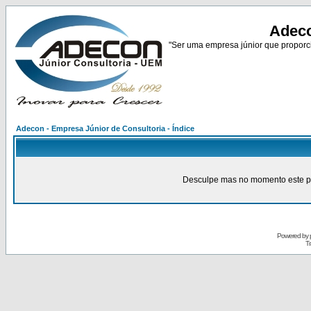
Adeco
"Ser uma empresa júnior que proporci
Adecon - Empresa Júnior de Consultoria - Índice
Desculpe mas no momento este pain
Powered by
Tr