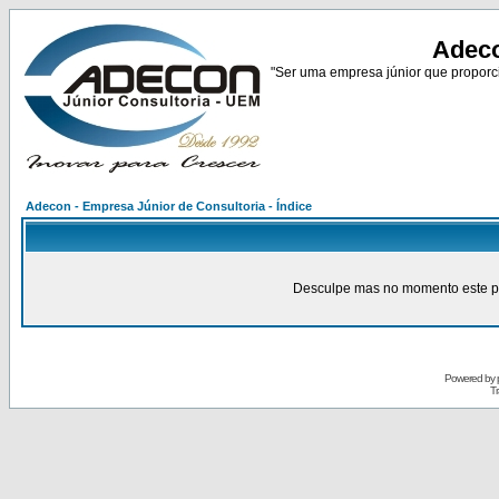
Adeco
"Ser uma empresa júnior que proporci
Adecon - Empresa Júnior de Consultoria - Índice
Desculpe mas no momento este pain
Powered by
Tr