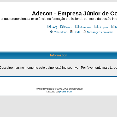
Adecon - Empresa Júnior de Co
r que proporciona a excelência na formação profissional, por meio da gestão inte
FAQ
Busca
Membros
Grupos
R
Calendário
Perfil
Mensagens privadas
Information
Desculpe mas no momento este painel está indisponível. Por favor tente mais tarde
Powered by
phpBB
© 2001, 2005 phpBB Group
Traduzido por
phpBB Brasil