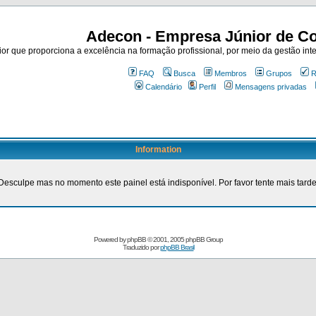
Adecon - Empresa Júnior de Co
r que proporciona a excelência na formação profissional, por meio da gestão inte
FAQ
Busca
Membros
Grupos
R
Calendário
Perfil
Mensagens privadas
Information
Desculpe mas no momento este painel está indisponível. Por favor tente mais tarde
Powered by
phpBB
© 2001, 2005 phpBB Group
Traduzido por
phpBB Brasil