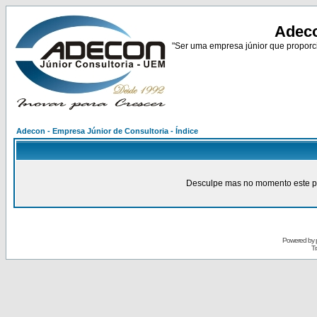
Adeco
"Ser uma empresa júnior que proporci
Adecon - Empresa Júnior de Consultoria - Índice
Desculpe mas no momento este pain
Powered by
Tr