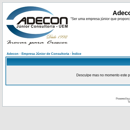
Adeco
"Ser uma empresa júnior que proporci
Adecon - Empresa Júnior de Consultoria - Índice
Desculpe mas no momento este pain
Powered by
Tr