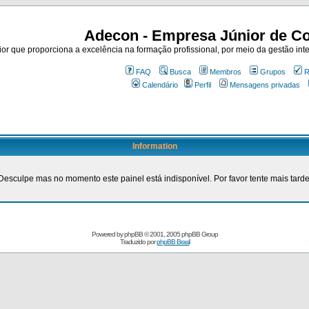
Adecon - Empresa Júnior de Co
r que proporciona a excelência na formação profissional, por meio da gestão inte
FAQ
Busca
Membros
Grupos
R
Calendário
Perfil
Mensagens privadas
Information
Desculpe mas no momento este painel está indisponível. Por favor tente mais tarde
Powered by
phpBB
© 2001, 2005 phpBB Group
Traduzido por
phpBB Brasil