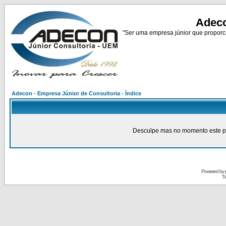
Adeco
"Ser uma empresa júnior que proporci
Adecon - Empresa Júnior de Consultoria - Índice
Desculpe mas no momento este pain
Powered by
Tr