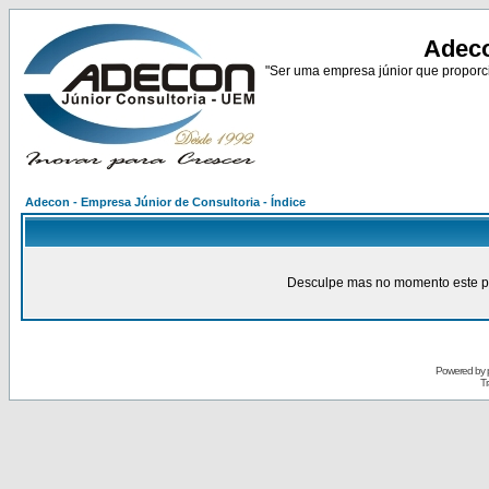
Adeco
"Ser uma empresa júnior que proporci
Adecon - Empresa Júnior de Consultoria - Índice
Desculpe mas no momento este pain
Powered by
Tr