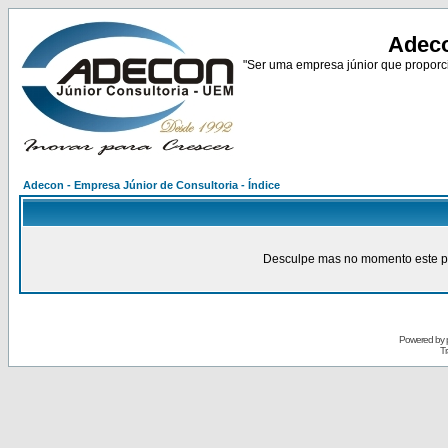
Adeco
"Ser uma empresa júnior que proporci
Adecon - Empresa Júnior de Consultoria - Índice
Desculpe mas no momento este pain
Powered by
Tr