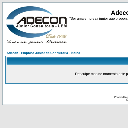
Adeco
"Ser uma empresa júnior que proporci
Adecon - Empresa Júnior de Consultoria - Índice
Desculpe mas no momento este pain
Powered by
Tr