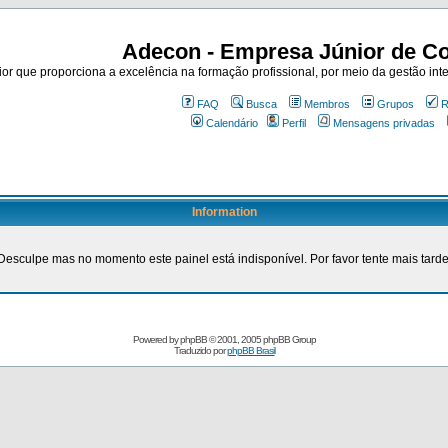
Adecon - Empresa Júnior de Co
r que proporciona a excelência na formação profissional, por meio da gestão inte
FAQ
Busca
Membros
Grupos
R
Calendário
Perfil
Mensagens privadas
Information
Desculpe mas no momento este painel está indisponível. Por favor tente mais tarde
Powered by
phpBB
© 2001, 2005 phpBB Group
Traduzido por
phpBB Brasil