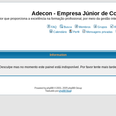
Adecon - Empresa Júnior de Co
r que proporciona a excelência na formação profissional, por meio da gestão inte
FAQ
Busca
Membros
Grupos
R
Calendário
Perfil
Mensagens privadas
Information
Desculpe mas no momento este painel está indisponível. Por favor tente mais tarde
Powered by
phpBB
© 2001, 2005 phpBB Group
Traduzido por
phpBB Brasil