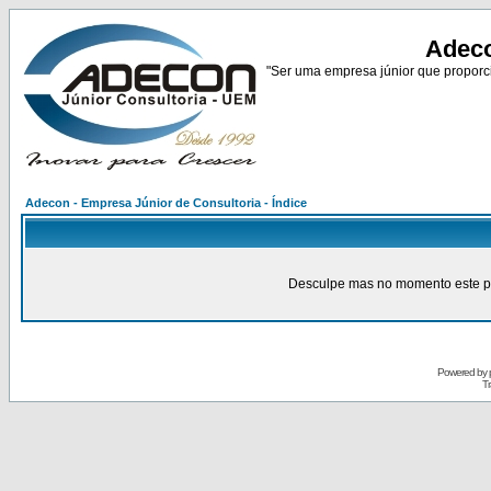
Adeco
"Ser uma empresa júnior que proporci
Adecon - Empresa Júnior de Consultoria - Índice
Desculpe mas no momento este pain
Powered by
Tr