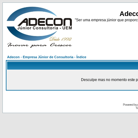
Adeco
"Ser uma empresa júnior que proporci
Adecon - Empresa Júnior de Consultoria - Índice
Desculpe mas no momento este pain
Powered by
Tr