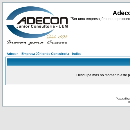
Adeco
"Ser uma empresa júnior que proporci
Adecon - Empresa Júnior de Consultoria - Índice
Desculpe mas no momento este pain
Powered by
Tr