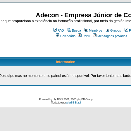
Adecon - Empresa Júnior de Co
r que proporciona a excelência na formação profissional, por meio da gestão inte
FAQ
Busca
Membros
Grupos
R
Calendário
Perfil
Mensagens privadas
Information
Desculpe mas no momento este painel está indisponível. Por favor tente mais tarde
Powered by
phpBB
© 2001, 2005 phpBB Group
Traduzido por
phpBB Brasil