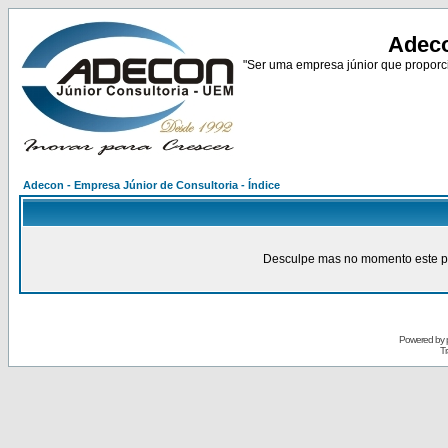
Adeco
"Ser uma empresa júnior que proporci
Adecon - Empresa Júnior de Consultoria - Índice
Desculpe mas no momento este pain
Powered by
Tr