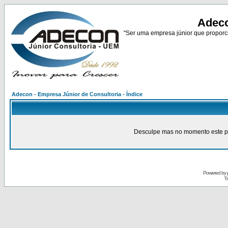
Adeco
"Ser uma empresa júnior que proporci
Adecon - Empresa Júnior de Consultoria - Índice
Desculpe mas no momento este pain
Powered by
Tr