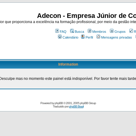
Adecon - Empresa Júnior de Co
r que proporciona a excelência na formação profissional, por meio da gestão inte
FAQ
Busca
Membros
Grupos
R
Calendário
Perfil
Mensagens privadas
Information
Desculpe mas no momento este painel está indisponível. Por favor tente mais tarde
Powered by
phpBB
© 2001, 2005 phpBB Group
Traduzido por
phpBB Brasil