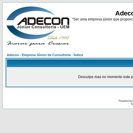
Adeco
"Ser uma empresa júnior que proporci
Adecon - Empresa Júnior de Consultoria - Índice
Desculpe mas no momento este pain
Powered by
Tr