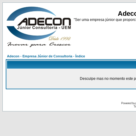
Adeco
"Ser uma empresa júnior que proporci
Adecon - Empresa Júnior de Consultoria - Índice
Desculpe mas no momento este pain
Powered by
Tr