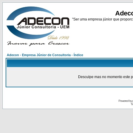
Adeco
"Ser uma empresa júnior que proporci
Adecon - Empresa Júnior de Consultoria - Índice
Desculpe mas no momento este pain
Powered by
Tr