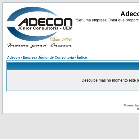
Adeco
"Ser uma empresa júnior que proporci
Adecon - Empresa Júnior de Consultoria - Índice
Desculpe mas no momento este pain
Powered by
Tr