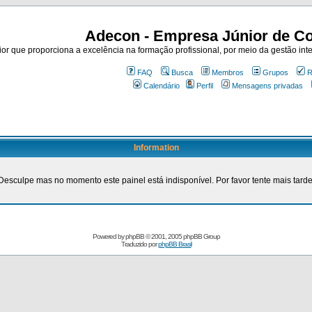
Adecon - Empresa Júnior de Co
r que proporciona a excelência na formação profissional, por meio da gestão inte
FAQ
Busca
Membros
Grupos
R
Calendário
Perfil
Mensagens privadas
Information
Desculpe mas no momento este painel está indisponível. Por favor tente mais tarde
Powered by
phpBB
© 2001, 2005 phpBB Group
Traduzido por
phpBB Brasil