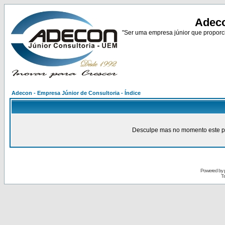
Adeco
"Ser uma empresa júnior que proporci
Adecon - Empresa Júnior de Consultoria - Índice
Desculpe mas no momento este pain
Powered by
Tr