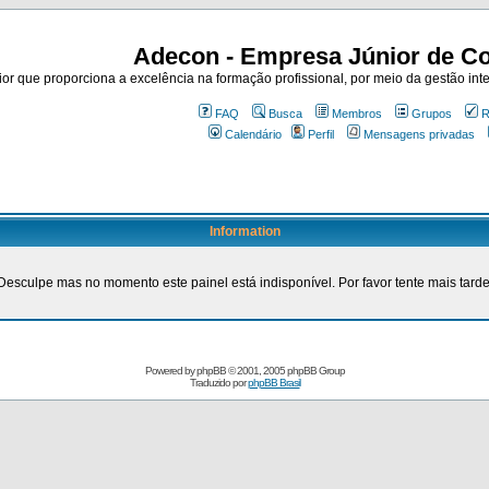
Adecon - Empresa Júnior de Co
r que proporciona a excelência na formação profissional, por meio da gestão inte
FAQ
Busca
Membros
Grupos
R
Calendário
Perfil
Mensagens privadas
Information
Desculpe mas no momento este painel está indisponível. Por favor tente mais tarde
Powered by
phpBB
© 2001, 2005 phpBB Group
Traduzido por
phpBB Brasil