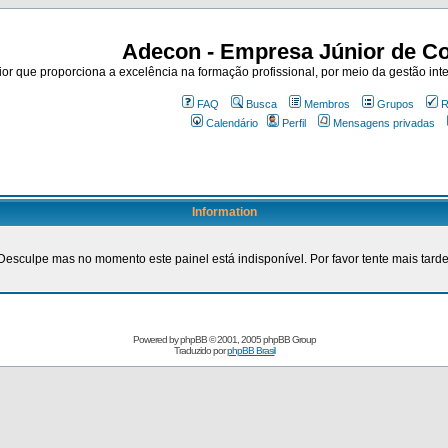
Adecon - Empresa Júnior de Co
r que proporciona a excelência na formação profissional, por meio da gestão inte
FAQ
Busca
Membros
Grupos
R
Calendário
Perfil
Mensagens privadas
Information
Desculpe mas no momento este painel está indisponível. Por favor tente mais tarde
Powered by
phpBB
© 2001, 2005 phpBB Group
Traduzido por
phpBB Brasil