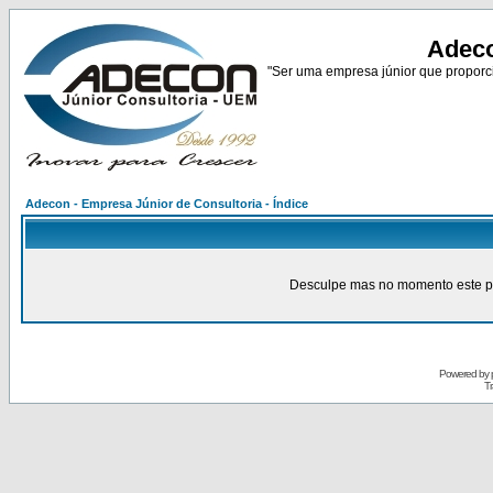
Adeco
"Ser uma empresa júnior que proporci
Adecon - Empresa Júnior de Consultoria - Índice
Desculpe mas no momento este pain
Powered by
Tr