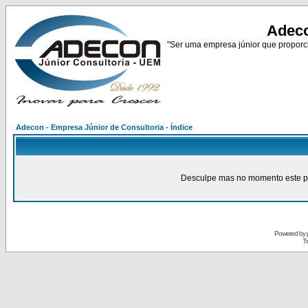
Adeco
"Ser uma empresa júnior que proporci
Adecon - Empresa Júnior de Consultoria - Índice
Desculpe mas no momento este pain
Powered by
Tr