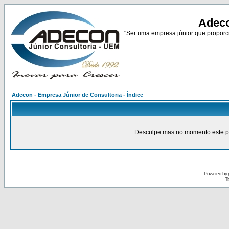
Adeco
"Ser uma empresa júnior que proporci
Adecon - Empresa Júnior de Consultoria - Índice
Desculpe mas no momento este pain
Powered by
Tr