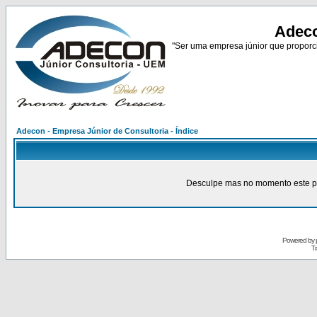
Adeco
"Ser uma empresa júnior que proporci
Adecon - Empresa Júnior de Consultoria - Índice
Desculpe mas no momento este pain
Powered by
Tr