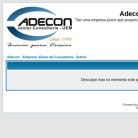
Adeco
"Ser uma empresa júnior que proporci
Adecon - Empresa Júnior de Consultoria - Índice
Desculpe mas no momento este pain
Powered by
Tr