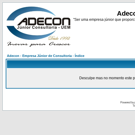
Adeco
"Ser uma empresa júnior que proporci
Adecon - Empresa Júnior de Consultoria - Índice
Desculpe mas no momento este pain
Powered by
Tr