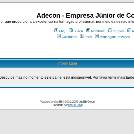
Adecon - Empresa Júnior de Co
r que proporciona a excelência na formação profissional, por meio da gestão inte
FAQ
Busca
Membros
Grupos
R
Calendário
Perfil
Mensagens privadas
Information
Desculpe mas no momento este painel está indisponível. Por favor tente mais tarde
Powered by
phpBB
© 2001, 2005 phpBB Group
Traduzido por
phpBB Brasil