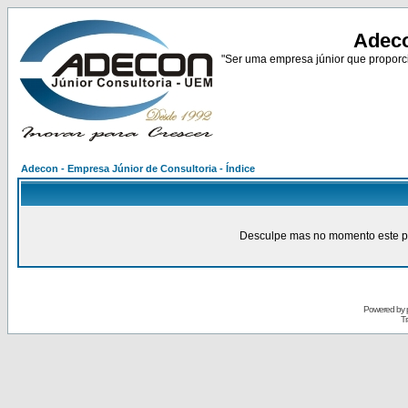
Adeco
"Ser uma empresa júnior que proporci
Adecon - Empresa Júnior de Consultoria - Índice
Desculpe mas no momento este pain
Powered by
Tr