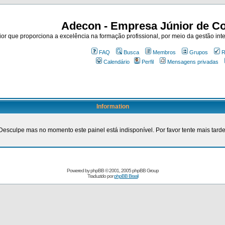
Adecon - Empresa Júnior de Co
r que proporciona a excelência na formação profissional, por meio da gestão inte
FAQ
Busca
Membros
Grupos
R
Calendário
Perfil
Mensagens privadas
Information
Desculpe mas no momento este painel está indisponível. Por favor tente mais tarde
Powered by
phpBB
© 2001, 2005 phpBB Group
Traduzido por
phpBB Brasil