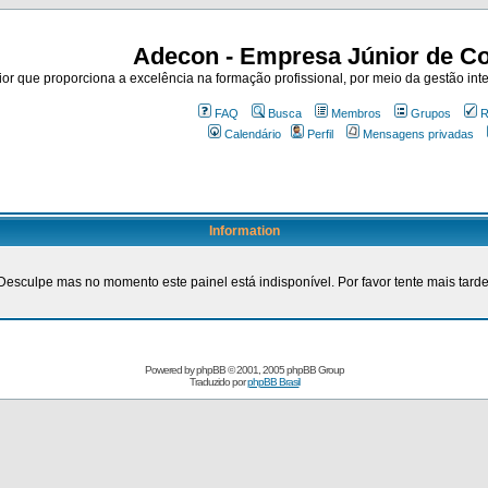
Adecon - Empresa Júnior de Co
r que proporciona a excelência na formação profissional, por meio da gestão inte
FAQ
Busca
Membros
Grupos
R
Calendário
Perfil
Mensagens privadas
Information
Desculpe mas no momento este painel está indisponível. Por favor tente mais tarde
Powered by
phpBB
© 2001, 2005 phpBB Group
Traduzido por
phpBB Brasil