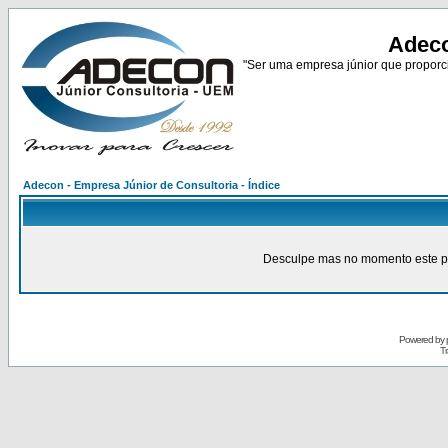
Adeco
"Ser uma empresa júnior que proporci
Adecon - Empresa Júnior de Consultoria - Índice
Desculpe mas no momento este pain
Powered by
Tr