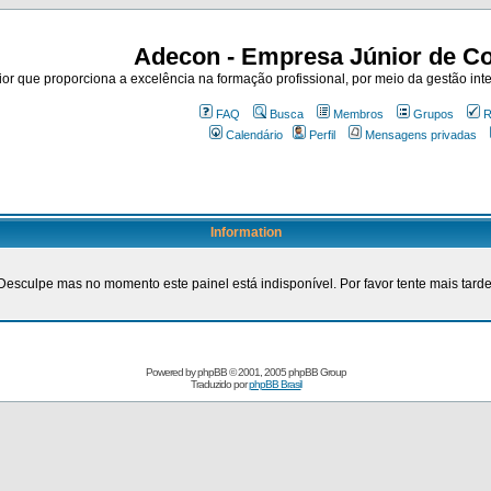
Adecon - Empresa Júnior de Co
r que proporciona a excelência na formação profissional, por meio da gestão inte
FAQ
Busca
Membros
Grupos
R
Calendário
Perfil
Mensagens privadas
Information
Desculpe mas no momento este painel está indisponível. Por favor tente mais tarde
Powered by
phpBB
© 2001, 2005 phpBB Group
Traduzido por
phpBB Brasil