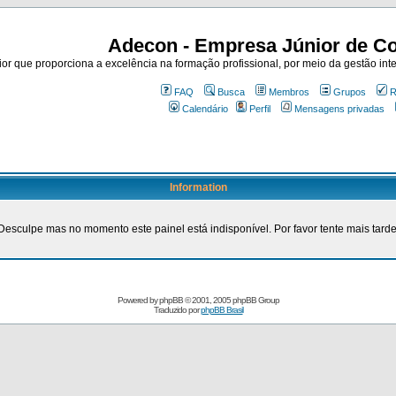
Adecon - Empresa Júnior de Co
r que proporciona a excelência na formação profissional, por meio da gestão inte
FAQ
Busca
Membros
Grupos
R
Calendário
Perfil
Mensagens privadas
Information
Desculpe mas no momento este painel está indisponível. Por favor tente mais tarde
Powered by
phpBB
© 2001, 2005 phpBB Group
Traduzido por
phpBB Brasil