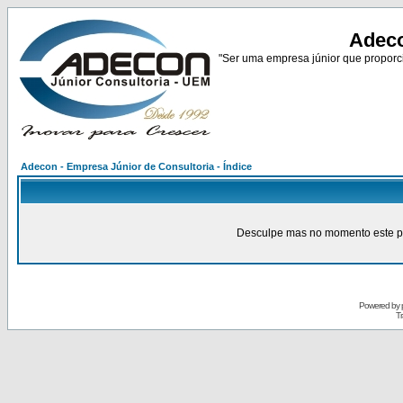
Adeco
"Ser uma empresa júnior que proporci
Adecon - Empresa Júnior de Consultoria - Índice
Desculpe mas no momento este pain
Powered by
Tr