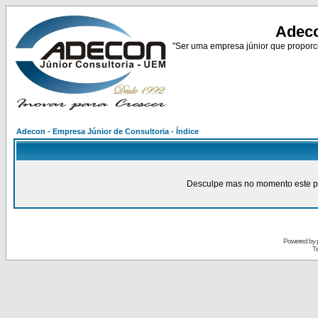
Adeco
"Ser uma empresa júnior que proporci
Adecon - Empresa Júnior de Consultoria - Índice
Desculpe mas no momento este pain
Powered by
Tr