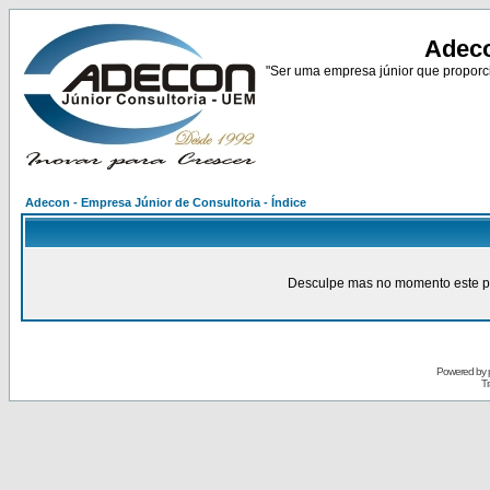
Adeco
"Ser uma empresa júnior que proporci
Adecon - Empresa Júnior de Consultoria - Índice
Desculpe mas no momento este pain
Powered by
Tr