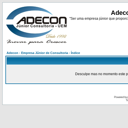
Adeco
"Ser uma empresa júnior que proporci
Adecon - Empresa Júnior de Consultoria - Índice
Desculpe mas no momento este pain
Powered by
Tr